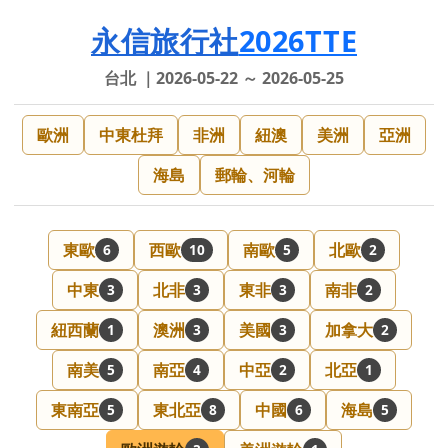
永信旅行社
2026TTE
台北 ｜2026-05-22 ～ 2026-05-25
歐洲
中東杜拜
非洲
紐澳
美洲
亞洲
海島
郵輪、河輪
東歐
西歐
南歐
北歐
6
10
5
2
中東
北非
東非
南非
3
3
3
2
紐西蘭
澳洲
美國
加拿大
1
3
3
2
南美
南亞
中亞
北亞
5
4
2
1
東南亞
東北亞
中國
海島
5
8
6
5