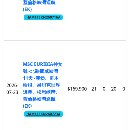
蓋倫格峽灣巡航
(EK)
HAM11EKN260716A
MSC EURIBIA神女
號~北歐挪威峽灣
11天~漢堡、哥本
哈根、呂貝克世界
2026-
$169,900
21
0
20
0
遺產、松恩峽灣、
07-23
蓋倫格峽灣巡航
(EK)
HAM11EKN260723A