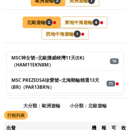
歐洲遊輪
美洲遊輪
3
1
北歐遊輪
東地中海遊輪
2
4
西地中海遊輪
1
MSC神女號~北歐挪威峽灣11天(EK)
10
（HAM11EKN8M）
MSC PREZIOSA珍愛號~北海郵輪精選13天
11
(BR)（PAR13BRN）
大分類：歐洲遊輪 小分類：北歐遊輪
行程列表
出發
機
報
可
收