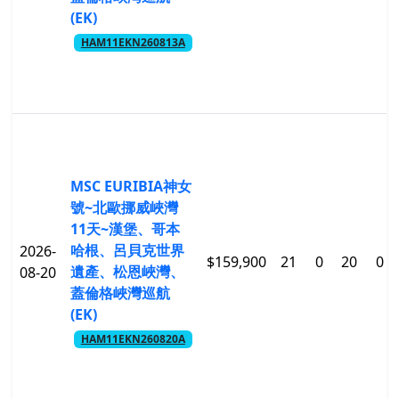
(EK)
HAM11EKN260813A
MSC EURIBIA神女
號~北歐挪威峽灣
11天~漢堡、哥本
哈根、呂貝克世界
2026-
$159,900
21
0
20
0
遺產、松恩峽灣、
08-20
蓋倫格峽灣巡航
(EK)
HAM11EKN260820A