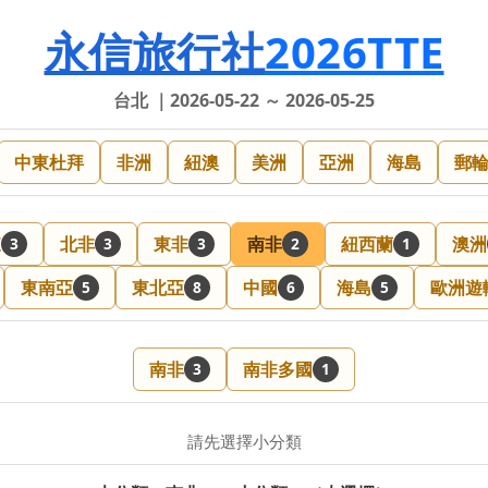
永信旅行社
2026TTE
台北 ｜2026-05-22 ～ 2026-05-25
中東杜拜
非洲
紐澳
美洲
亞洲
海島
郵
東
北非
東非
南非
紐西蘭
澳洲
3
3
3
2
1
東南亞
東北亞
中國
海島
歐洲遊
5
8
6
5
南非
南非多國
3
1
請先選擇小分類