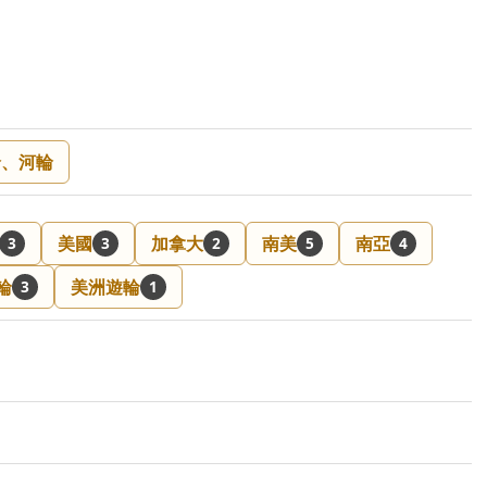
輪、河輪
美國
加拿大
南美
南亞
3
3
2
5
4
輪
美洲遊輪
3
1