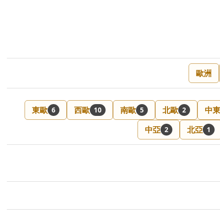
歐洲
東歐
西歐
南歐
北歐
中
6
10
5
2
中亞
北亞
2
1