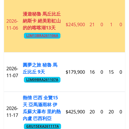
漫遊秘魯 馬丘比丘
納斯卡 絕美彩虹山
2026-
$245,900
21
0
1
0
的的喀喀湖13天
11-06
LIM13BRA261106A
圓夢之旅 秘魯 馬
2026-
丘比丘 9天
$179,900
16
0
15
0
11-07
LIM09BRA261107A
熱情 巴西 全覽15
天 亞馬遜雨林 伊
2026-
瓜蘇大瀑布 里約熱
$425,900
20
0
20
0
11-17
內盧 巴西利亞
GRU15EKA261117A