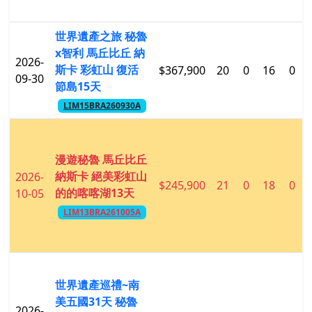
世界遺產之旅 秘魯
x智利 馬丘比丘 納
2026-
斯卡 彩虹山 復活
$367,900
20
0
16
0
09-30
節島15天
LIM15BRA260930A
漫遊秘魯 馬丘比丘
納斯卡 絕美彩虹山
2026-
$245,900
21
0
18
0
的的喀喀湖13天
10-05
LIM13BRA261005A
世界遺產巡禮~南
美五國31天 秘魯
2026-