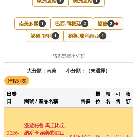
歐洲遊輪
美洲遊輪
3
1
南美多國
巴西.阿根廷
祕魯
1
2
2
祕魯.智利
祕魯.玻利維亞
1
1
請先選擇小分類
大分類：南美 小分類：（未選擇）
行程列表
出發
機
報
可
收
日
團號 / 產品名稱
售價
位
名
售
訂
漫遊秘魯 馬丘比丘
納斯卡 絕美彩虹山
2026-
$245,900
16
0
12
0