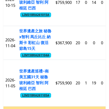
玻利維亞 智利 阿
$759,900
17
0
14
0
10-15
根廷 巴西
LIM31BRA261015A
世界遺產之旅 秘魯
x智利 馬丘比丘 納
2026-
斯卡 彩虹山 復活
$367,900
20
0
0
0
11-04
節島15天
LIM15BRA261104A
世界遺產巡禮~南
美五國31天 秘魯
2026-
玻利維亞 智利 阿
$759,900
20
1
19
0
11-05
根廷 巴西
LIM31BRA261105A