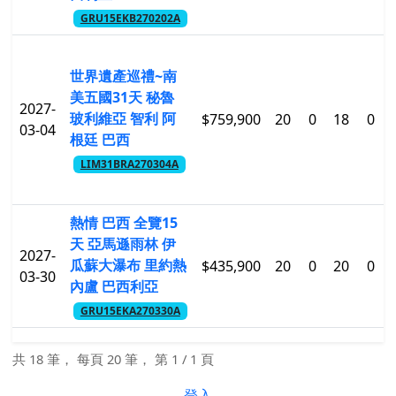
GRU15EKB270202A
世界遺產巡禮~南
美五國31天 秘魯
2027-
玻利維亞 智利 阿
$759,900
20
0
18
0
03-04
根廷 巴西
LIM31BRA270304A
熱情 巴西 全覽15
天 亞馬遜雨林 伊
2027-
瓜蘇大瀑布 里約熱
$435,900
20
0
20
0
03-30
內盧 巴西利亞
GRU15EKA270330A
共 18 筆， 每頁 20 筆， 第 1 / 1 頁
登入