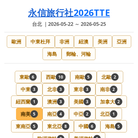
永信旅行社
2026TTE
台北 ｜2026-05-22 ～ 2026-05-25
歐洲
中東杜拜
非洲
紐澳
美洲
亞洲
海島
郵輪、河輪
東歐
西歐
南歐
北歐
6
10
5
2
中東
北非
東非
南非
3
3
3
2
紐西蘭
澳洲
美國
加拿大
1
3
3
2
南美
南亞
中亞
北亞
5
4
2
1
東南亞
東北亞
中國
海島
5
8
6
5