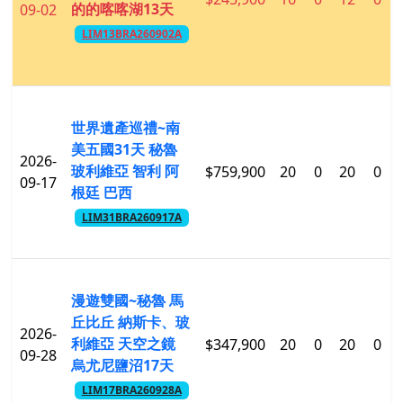
的的喀喀湖13天
09-02
LIM13BRA260902A
世界遺產巡禮~南
美五國31天 秘魯
2026-
玻利維亞 智利 阿
$759,900
20
0
20
0
09-17
根廷 巴西
LIM31BRA260917A
漫遊雙國~秘魯 馬
丘比丘 納斯卡、玻
2026-
利維亞 天空之鏡
$347,900
20
0
20
0
09-28
烏尤尼鹽沼17天
LIM17BRA260928A