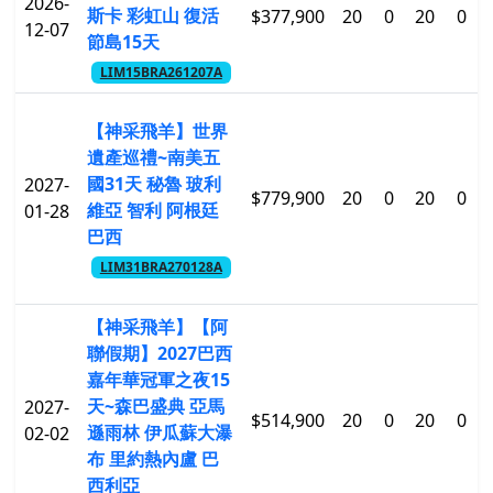
2026-
斯卡 彩虹山 復活
$377,900
20
0
20
0
12-07
節島15天
LIM15BRA261207A
【神采飛羊】世界
遺產巡禮~南美五
國31天 秘魯 玻利
2027-
$779,900
20
0
20
0
維亞 智利 阿根廷
01-28
巴西
LIM31BRA270128A
【神采飛羊】【阿
聯假期】2027巴西
嘉年華冠軍之夜15
天~森巴盛典 亞馬
2027-
$514,900
20
0
20
0
遜雨林 伊瓜蘇大瀑
02-02
布 里約熱內盧 巴
西利亞