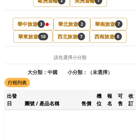
歐洲遊輪
美洲遊輪
3
1
華中旅遊
華北旅遊
華南旅遊
3
2
7
華東旅遊
西北旅遊
西南旅遊
10
7
8
請先選擇小分類
大分類：中國 小分類：（未選擇）
行程列表
出發
機
報
可
收
日
團號 / 產品名稱
售價
位
名
售
訂