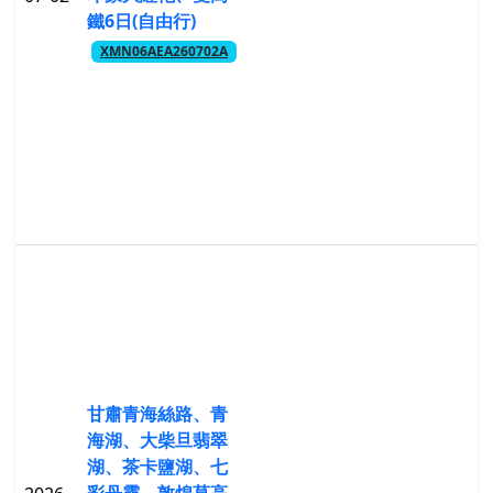
鐵6日(自由行)
XMN06AEA260702A
甘肅青海絲路、青
海湖、大柴旦翡翠
湖、茶卡鹽湖、七