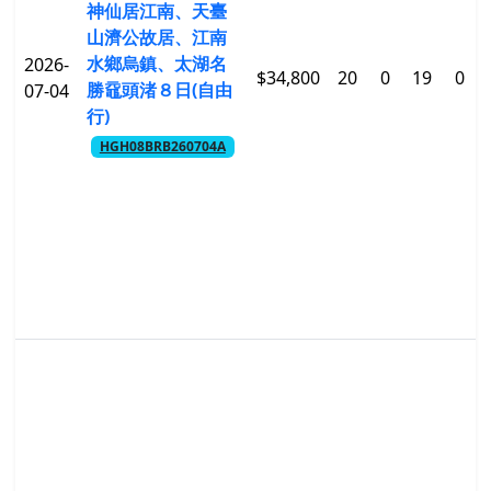
神仙居江南、天臺
山濟公故居、江南
水鄉烏鎮、太湖名
2026-
$34,800
20
0
19
0
勝黿頭渚８日(自由
07-04
行)
HGH08BRB260704A