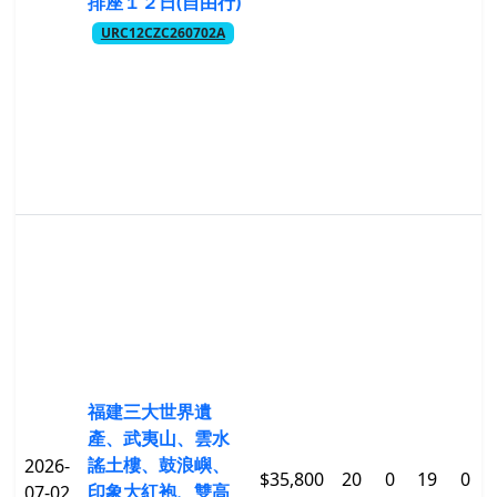
排座１２日(自由行)
URC12CZC260702A
福建三大世界遺
產、武夷山、雲水
謠土樓、鼓浪嶼、
2026-
$35,800
20
0
19
0
印象大紅袍、雙高
07-02