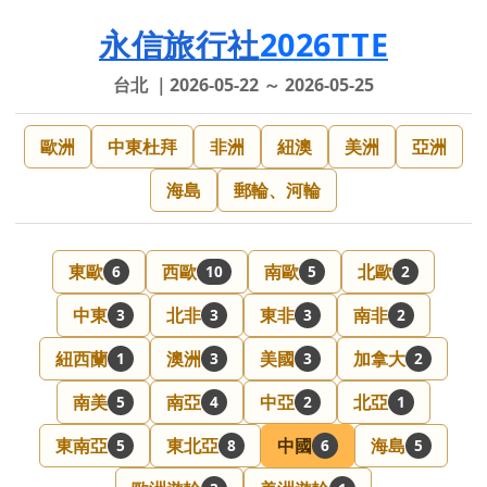
永信旅行社
2026TTE
台北 ｜2026-05-22 ～ 2026-05-25
歐洲
中東杜拜
非洲
紐澳
美洲
亞洲
海島
郵輪、河輪
東歐
西歐
南歐
北歐
6
10
5
2
中東
北非
東非
南非
3
3
3
2
紐西蘭
澳洲
美國
加拿大
1
3
3
2
南美
南亞
中亞
北亞
5
4
2
1
東南亞
東北亞
中國
海島
5
8
6
5