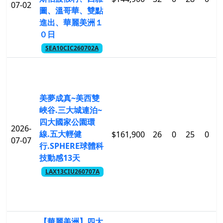
07-02
圖、溫哥華、雙點
進出、華麗美洲１
０日
SEA10CIC260702A
美夢成真~美西雙
峽谷.三大城連泊~
四大國家公園環
2026-
線.五大輕健
$161,900
26
0
25
0
$
07-07
行.SPHERE球體科
技動感13天
LAX13CIU260707A
【華麗美洲】四大