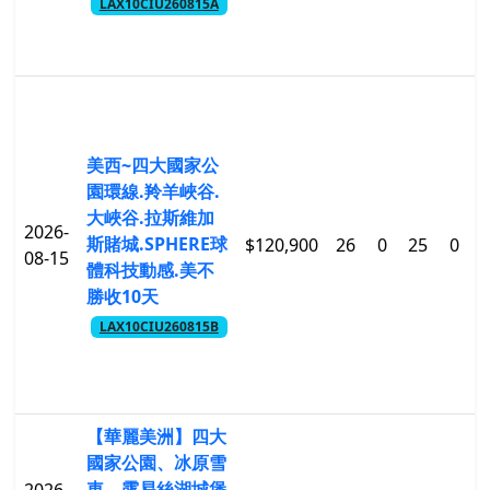
LAX10CIU260815A
美西~四大國家公
園環線.羚羊峽谷.
大峽谷.拉斯維加
2026-
斯賭城.SPHERE球
$120,900
26
0
25
0
$
08-15
體科技動感.美不
勝收10天
LAX10CIU260815B
【華麗美洲】四大
國家公園、冰原雪
車、露易絲湖城堡