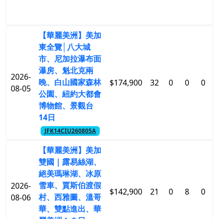
【華麗美洲】美加
東全覽│八大城
市、尼加拉瀑布面
瀑房、魁北克兩
2026-
晚、白山國家森林
$174,900
32
0
0
0
$
08-05
公園、紐約大都會
博物館、景觀台
14日
JFK14CIU260805A
【華麗美洲】美加
雙國｜露易絲湖、
絕美瑪琳湖、冰原
雪車、賈斯伯渡假
2026-
$142,900
21
0
8
0
$
村、西雅圖、溫哥
08-06
華、雙點進出、華