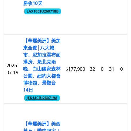
勝收10天
LAX10CIU260718B
【華麗美洲】美加
東全覽│八大城
市、尼加拉瀑布面
瀑房、魁北克兩
2026-
晚、白山國家森林
$177,900
32
0
31
0
$
07-19
公園、紐約大都會
博物館、景觀台
14日
JFK14CIU260719A
【華麗美洲】美西
黃石｜季節限定｜