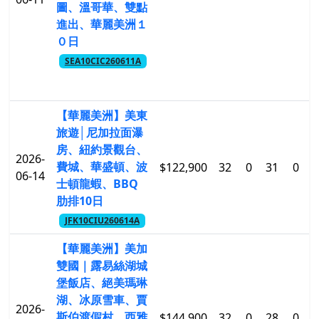
圖、溫哥華、雙點
進出、華麗美洲１
０日
SEA10CIC260611A
【華麗美洲】美東
旅遊│尼加拉面瀑
房、紐約景觀台、
2026-
費城、華盛頓、波
$122,900
32
0
31
0
$
06-14
士頓龍蝦、BBQ
肋排10日
JFK10CIU260614A
【華麗美洲】美加
雙國｜露易絲湖城
堡飯店、絕美瑪琳
湖、冰原雪車、賈
2026-
斯伯渡假村、西雅
$144,900
32
0
28
0
$