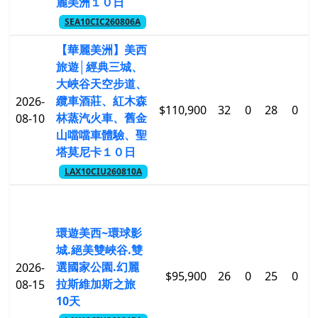
麗美洲１０日
SEA10CIC260806A
【華麗美洲】美西
旅遊│經典三城、
大峽谷天空步道、
纜車酒莊、紅木森
2026-
$110,900
32
0
28
0
$
林蒸汽火車、舊金
08-10
山噹噹車體驗、聖
塔莫尼卡１０日
LAX10CIU260810A
環遊美西~環球影
城.絕美雙峽谷.雙
選國家公園.幻麗
2026-
$95,900
26
0
25
0
$
拉斯維加斯之旅
08-15
10天