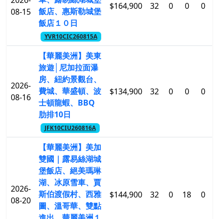
2026-
$164,900
32
0
0
0
$
飯店、惠斯勒城堡
08-15
飯店１０日
YVR10CIC260815A
【華麗美洲】美東
旅遊│尼加拉面瀑
房、紐約景觀台、
2026-
費城、華盛頓、波
$134,900
32
0
0
0
$
08-16
士頓龍蝦、BBQ
肋排10日
JFK10CIU260816A
【華麗美洲】美加
雙國｜露易絲湖城
堡飯店、絕美瑪琳
湖、冰原雪車、賈
2026-
斯伯渡假村、西雅
$144,900
32
0
18
0
$
08-20
圖、溫哥華、雙點
進出、華麗美洲１