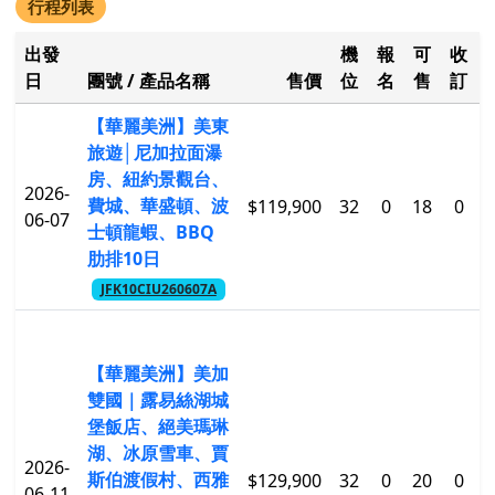
行程列表
出發
機
報
可
收
日
團號 / 產品名稱
售價
位
名
售
訂
【華麗美洲】美東
旅遊│尼加拉面瀑
房、紐約景觀台、
2026-
費城、華盛頓、波
$119,900
32
0
18
0
$
06-07
士頓龍蝦、BBQ
肋排10日
JFK10CIU260607A
【華麗美洲】美加
雙國｜露易絲湖城
堡飯店、絕美瑪琳
湖、冰原雪車、賈
2026-
斯伯渡假村、西雅
$129,900
32
0
20
0
$
06-11